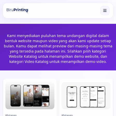
Kami menyediakan puluhan tema undangan digital dalam
bentuk website maupun video yang akan kami update setiap
bulan. Kamu dapat melihat preview dari masing-masing tema
yang tersedia pada halaman ini. Silahkan pilih kategori
Website Katalog untuk menampilkan demo website, dan
kategori Video Katalog untuk menampilkan demo video.
Khitanan
Khitanan