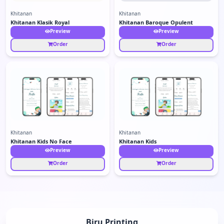
Khitanan
Khitanan
Khitanan Klasik Royal
Khitanan Baroque Opulent
Preview
Preview
Order
Order
Khitanan
Khitanan
Khitanan Kids No Face
Khitanan Kids
Preview
Preview
Order
Order
Biru Printing