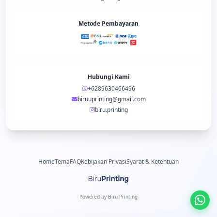
Metode Pembayaran
Hubungi Kami
+6289630466496
biruuprinting@gmail.com
biru.printing
Home
Tema
FAQ
Kebijakan Privasi
Syarat & Ketentuan
Powered by Biru Printing